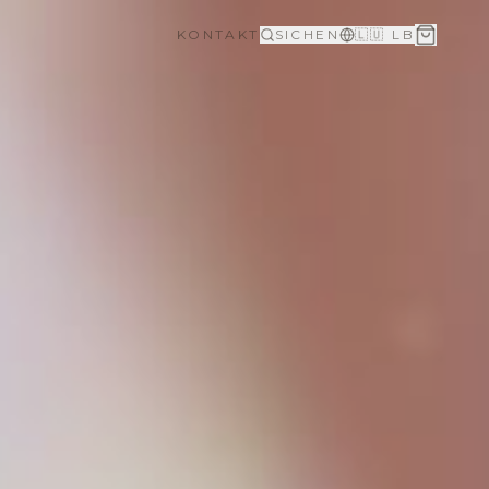
KONTAKT
SICHEN
🇱🇺 LB