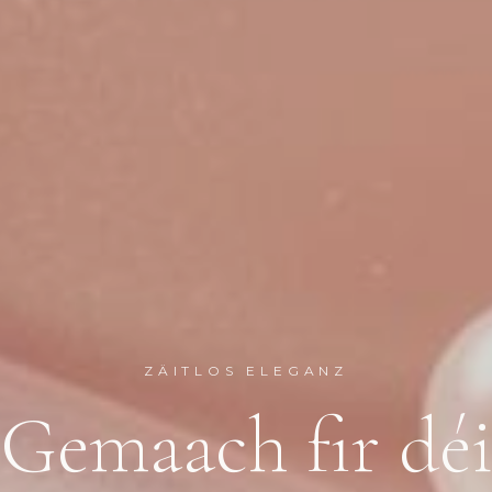
ZÄITLOS ELEGANZ
Gemaach fir dé